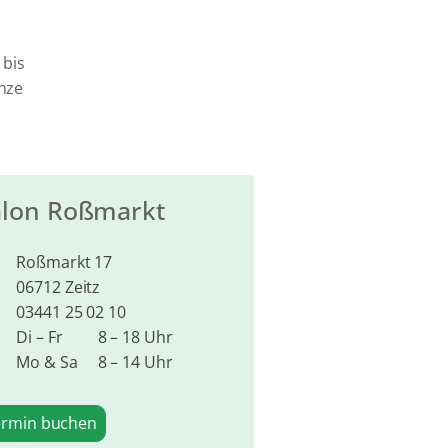
 bis
anze
alon Roßmarkt
Roßmarkt 17
06712 Zeitz
03441 25 02 10
Di – Fr
8 – 18 Uhr
Mo & Sa
8 – 14 Uhr
ermin buchen