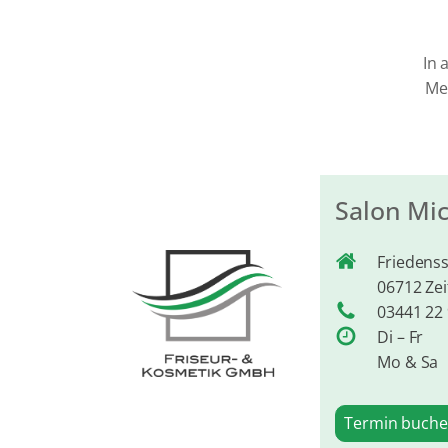
In 
Meu
Salon Mi
Friedenss
06712 Zei
03441 22
Di – Fr
Mo & Sa
Termin buch