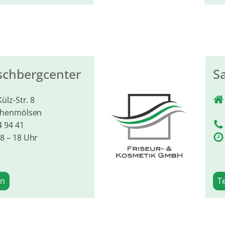
schbergcenter
S
ülz-Str. 8
ohenmölsen
4 94 41
8 – 18 Uhr
en
T