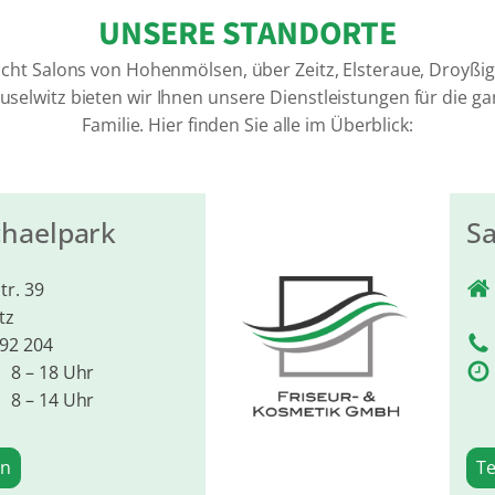
UNSERE STANDORTE
acht Salons von Hohenmölsen, über Zeitz, Elsteraue, Droyßig
selwitz bieten wir Ihnen unsere Dienstleistungen für die g
Familie. Hier finden Sie alle im Überblick:
chaelpark
S
tr. 39
tz
 92 204
8 – 18 Uhr
8 – 14 Uhr
en
T