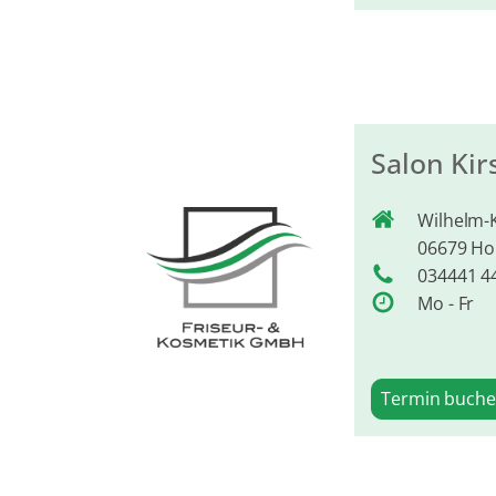
Salon Kir
Wilhelm-K
06679 H
034441 4
Mo - Fr
Termin buch